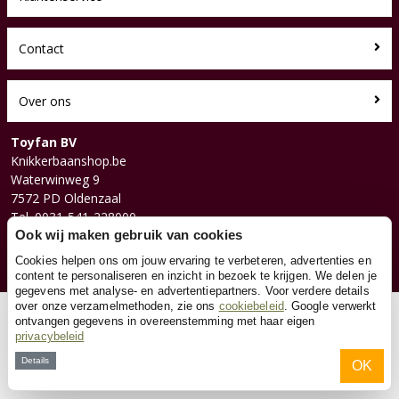
Contact
Over ons
Toyfan BV
Knikkerbaanshop.be
Waterwinweg 9
7572 PD Oldenzaal
Tel. 0031-541-228000
Facebook
Ook wij maken gebruik van cookies
Instagram
Cookies helpen ons om jouw ervaring te verbeteren, advertenties en
content te personaliseren en inzicht in bezoek te krijgen. We delen je
gegevens met analyse- en advertentiepartners. Voor verdere details
over onze verzamelmethoden, zie ons
cookiebeleid
. Google verwerkt
© 2026 Toyfan BV
ontvangen gegevens in overeenstemming met haar eigen
privacybeleid
Algemene voorwaarden
Disclaimer
Privacy
Cookies
Details
OK