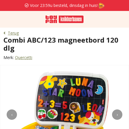
Voor 23:59u besteld, dinsdag in huis!
Terug
Combi ABC/123 magneetbord 120
dlg
Merk:
Quercetti
‹
›