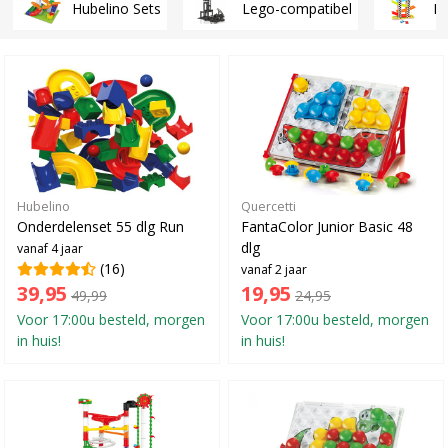
Hubelino Sets
Lego-compatibel
H
Hubelino
Quercetti
Onderdelenset 55 dlg Run
FantaColor Junior Basic 48
dlg
vanaf 4 jaar
(16)
vanaf 2 jaar
39,95
19,95
49,99
24,95
Voor 17:00u besteld, morgen
Voor 17:00u besteld, morgen
in huis!
in huis!