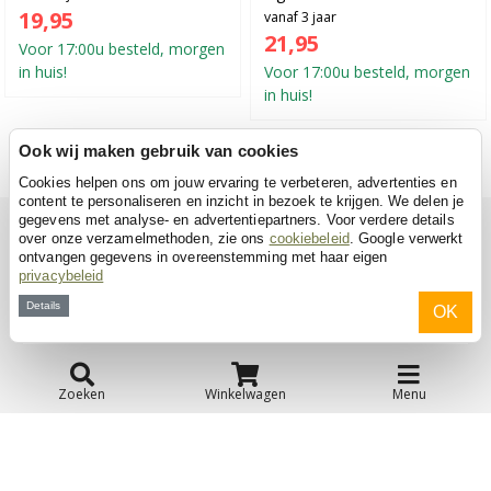
19,95
vanaf 3 jaar
21,95
Voor 17:00u besteld, morgen
in huis!
Voor 17:00u besteld, morgen
in huis!
Ook wij maken gebruik van cookies
Alle knikkerbanen
Cookies helpen ons om jouw ervaring te verbeteren, advertenties en
content te personaliseren en inzicht in bezoek te krijgen. We delen je
gegevens met analyse- en advertentiepartners. Voor verdere details
Verder zoeken
over onze verzamelmethoden, zie ons
cookiebeleid
. Google verwerkt
ontvangen gegevens in overeenstemming met haar eigen
privacybeleid
Hubelino Sets
Details
OK
Zoeken
Winkelwagen
Menu
Lego-compatibel