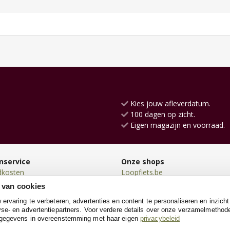
Kies jouw afleverdatum.
100 dagen op zicht.
Eigen magazijn en voorraad.
nservice
Onze shops
dkosten
Loopfiets.be
en
Loopauto.be
 van cookies
en
Kindersteppen.be
rvaring te verbeteren, advertenties en content te personaliseren en inzicht
n
Poppenwagen.be
se- en advertentiepartners. Voor verdere details over onze verzamelmethod
neren
Go-cartshop.be
 gegevens in overeenstemming met haar eigen
privacybeleid
e
Houtentrein.be