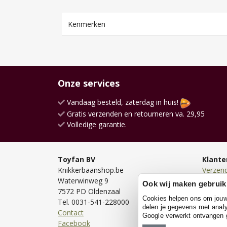
Kenmerken
Onze services
Vandaag besteld, zaterdag in huis!
Gratis verzenden en retourneren va. 29,95
Volledige garantie.
Toyfan BV
Klante
Knikkerbaanshop.be
Verzen
Waterwinweg 9
Bezorg
Ook wij maken gebruik
7572 PD Oldenzaal
Bestell
Cookies helpen ons om jouw e
Tel. 0031-541-228000
Betale
delen je gegevens met analy
Contact
Retour
Google verwerkt ontvangen
Facebook
Garanti