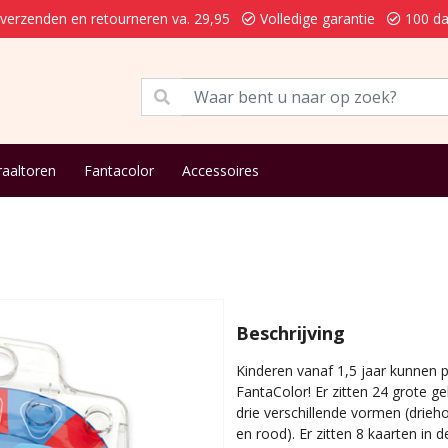
 verzenden en retourneren va. 29,95
Volledige garantie
100 da
raaltoren
Fantacolor
Accessoires
Beschrijving
Kinderen vanaf 1,5 jaar kunnen
FantaColor! Er zitten 24 grote 
drie verschillende vormen (drieho
en rood). Er zitten 8 kaarten in