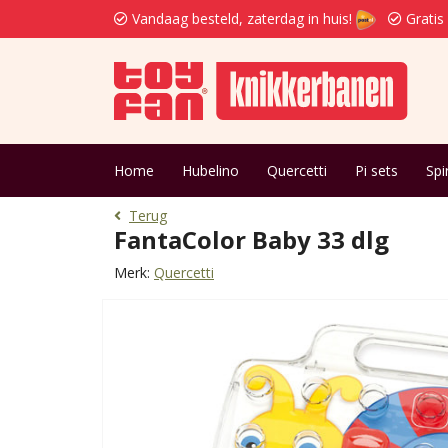
Vandaag besteld, zaterdag in huis!
Gratis
Home
Hubelino
Quercetti
Pi sets
Spi
Terug
FantaColor Baby 33 dlg
Merk:
Quercetti