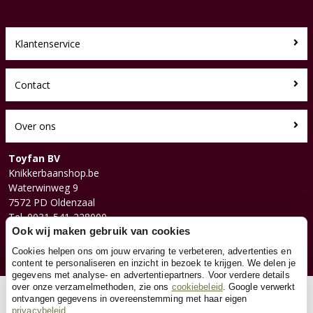
Klantenservice
Contact
Over ons
Toyfan BV
Knikkerbaanshop.be
Waterwinweg 9
7572 PD Oldenzaal
Tel. 0031-541-228000
Facebook
Ook wij maken gebruik van cookies
Instagram
Cookies helpen ons om jouw ervaring te verbeteren, advertenties en
content te personaliseren en inzicht in bezoek te krijgen. We delen je
gegevens met analyse- en advertentiepartners. Voor verdere details
over onze verzamelmethoden, zie ons
cookiebeleid
. Google verwerkt
© 2026 Toyfan BV
ontvangen gegevens in overeenstemming met haar eigen
privacybeleid
Algemene voorwaarden
Disclaimer
Privacy
Cookies