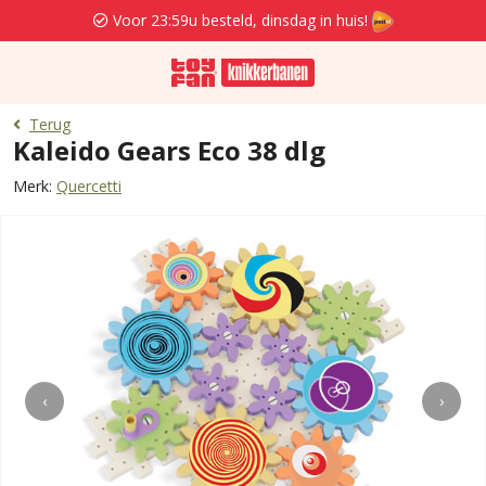
Voor 23:59u besteld, dinsdag in huis!
Terug
Kaleido Gears Eco 38 dlg
Merk:
Quercetti
‹
›