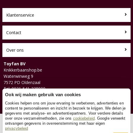
Klantenservice
Contact
Over ons
Toyfan BV
Knikkerbaanshop.be
Waterwinweg 9
7572 PD Oldenzaal
Tel. 0031-541-228000
Facebook
Ook wij maken gebruik van cookies
Instagram
Cookies helpen ons om jouw ervaring te verbeteren, advertenties en
content te personaliseren en inzicht in bezoek te krijgen. We delen je
gegevens met analyse- en advertentiepartners. Voor verdere details
over onze verzamelmethoden, zie ons
cookiebeleid
. Google verwerkt
© 2026 Toyfan BV
ontvangen gegevens in overeenstemming met haar eigen
privacybeleid
Algemene voorwaarden
Disclaimer
Privacy
Cookies