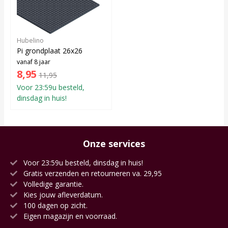
Hubelino
Pi grondplaat 26x26
vanaf 8 jaar
8,95
11,95
Voor 23:59u besteld,
dinsdag in huis!
Onze services
Voor 23:59u besteld, dinsdag in huis!
Gratis verzenden en retourneren va. 29,95
Volledige garantie.
Kies jouw afleverdatum.
100 dagen op zicht.
Eigen magazijn en voorraad.