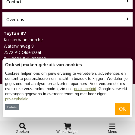
Contact
Over ons
Toyfan BV
Knikkerbaanshop.be
Waterwinweg 9
7572 PD Oldenzaal
Tel. 0031-541-228000
Facebook
Ook wij maken gebruik van cookies
Instagram
Cookies helpen ons om jouw ervaring te verbeteren, advertenties en
content te personaliseren en inzicht in bezoek te krijgen. We delen je
gegevens met analyse- en advertentiepartners. Voor verdere details
over onze verzamelmethoden, zie ons
cookiebeleid
. Google verwerkt
© 2026 Toyfan BV
ontvangen gegevens in overeenstemming met haar eigen
privacybeleid
Algemene voorwaarden
Disclaimer
Privacy
Cookies
Details
OK
Zoeken
Winkelwagen
Menu