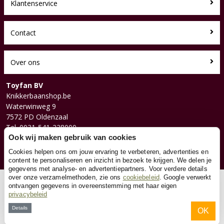
Klantenservice
Contact
Over ons
Toyfan BV
Knikkerbaanshop.be
Waterwinweg 9
7572 PD Oldenzaal
Tel. 0031-541-228000
Ook wij maken gebruik van cookies
Facebook
Instagram
Cookies helpen ons om jouw ervaring te verbeteren, advertenties en
content te personaliseren en inzicht in bezoek te krijgen. We delen je
gegevens met analyse- en advertentiepartners. Voor verdere details
over onze verzamelmethoden, zie ons
cookiebeleid
. Google verwerkt
© 2026 Toyfan BV
ontvangen gegevens in overeenstemming met haar eigen
privacybeleid
Algemene voorwaarden
Disclaimer
Privacy
Cookies
Details
OK