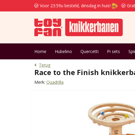
Voor 23:59u besteld, dinsdag in huis!
Grat
Home
Hubelino
Quercetti
Pi sets
Spi
Terug
Race to the Finish knikkerb
Merk:
Quadrilla