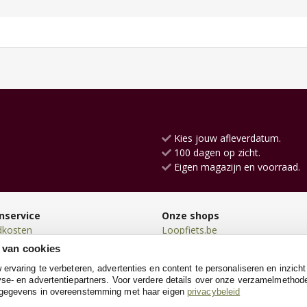
Kies jouw afleverdatum.
100 dagen op zicht.
Eigen magazijn en voorraad.
nservice
Onze shops
dkosten
Loopfiets.be
en
Loopauto.be
 van cookies
en
Kindersteppen.be
rvaring te verbeteren, advertenties en content te personaliseren en inzicht
n
Poppenwagen.be
se- en advertentiepartners. Voor verdere details over onze verzamelmethod
neren
Go-cartshop.be
 gegevens in overeenstemming met haar eigen
privacybeleid
e
Houtentrein.be