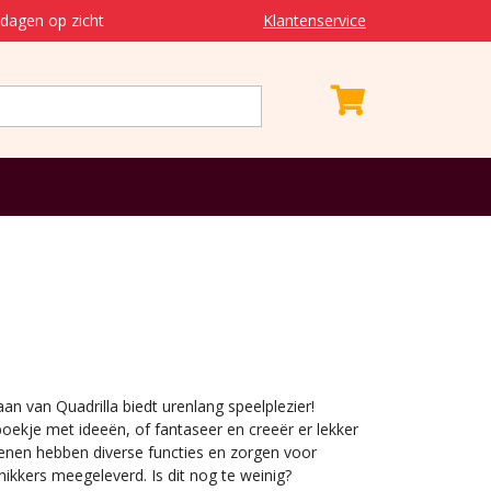
dagen op zicht
Klantenservice
an van Quadrilla biedt urenlang speelplezier!
ekje met ideeën, of fantaseer en creeër er lekker
enen hebben diverse functies en zorgen voor
nikkers meegeleverd. Is dit nog te weinig?