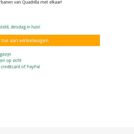
banen van Quadrilla met elkaar!
eld, dinsdag in huis!
gazijn
en op zicht
 creditcard of PayPal
r kinderen vanaf 4 jaar.