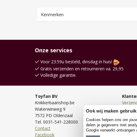
Kenmerken
Onze services
Voor 23:59u besteld, dinsdag in huis!
Gratis verzenden en retourneren va. 29,95
Volledige garantie.
Toyfan BV
Klante
Knikkerbaanshop.be
Verzen
Waterwinweg 9
Bezorg
Ook wij maken gebruik
7572 PD Oldenzaal
Bestell
Cookies helpen ons om jouw e
Tel. 0031-541-228000
Betale
delen je gegevens met analy
Contact
Retour
Google verwerkt ontvangen
Facebook
Garanti