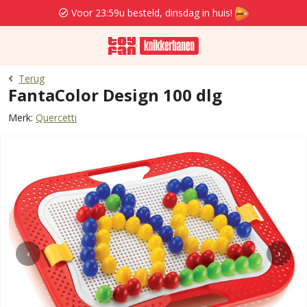
Voor 23:59u besteld, dinsdag in huis!
Terug
FantaColor Design 100 dlg
Merk:
Quercetti
‹
›