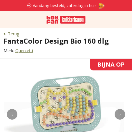
Vandaag besteld, zaterdag in huis!
Terug
FantaColor Design Bio 160 dlg
Merk:
Quercetti
BIJNA OP
‹
›