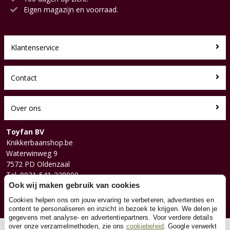
Eigen magazijn en voorraad.
Klantenservice
Contact
Over ons
Toyfan BV
Knikkerbaanshop.be
Waterwinweg 9
7572 PD Oldenzaal
Tel. 0031-541-228000
Facebook
Ook wij maken gebruik van cookies
Instagram
Cookies helpen ons om jouw ervaring te verbeteren, advertenties en
content te personaliseren en inzicht in bezoek te krijgen. We delen je
gegevens met analyse- en advertentiepartners. Voor verdere details
over onze verzamelmethoden, zie ons
cookiebeleid
. Google verwerkt