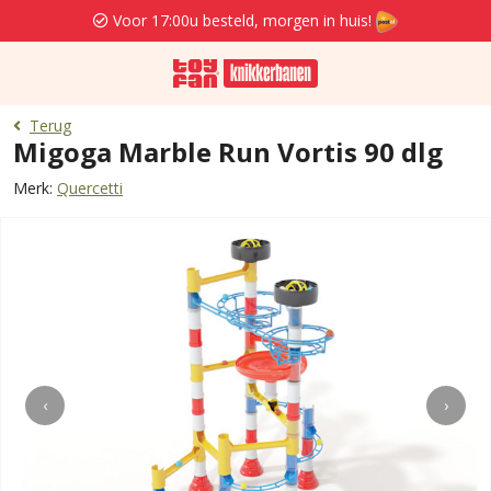
Voor 17:00u besteld, morgen in huis!
Terug
Migoga Marble Run Vortis 90 dlg
Merk:
Quercetti
‹
›