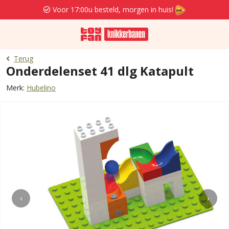
Voor 17:00u besteld, morgen in huis!
Terug
Onderdelenset 41 dlg Katapult
Merk:
Hubelino
‹
›