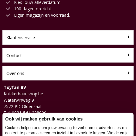
Kies jouw afleverdatum.
100 dagen op zicht.
Eigen magazijn en voorraad.
Klantenservice
Contact
Over ons
Toyfan BV
Knikkerbaanshop.be
Waterwinweg 9
7572 PD Oldenzaal
Tel. 0031-541-228000
Facebook
Ook wij maken gebruik van cookies
Instagram
Cookies helpen ons om jouw ervaring te verbeteren, advertenties en
content te personaliseren en inzicht in bezoek te krijgen. We delen je