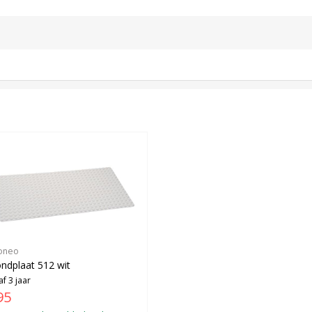
oneo
ndplaat 512 wit
f 3 jaar
95