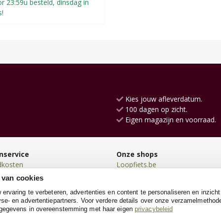
r 23:59u besteld, dinsdag in
s!
Kies jouw afleverdatum.
100 dagen op zicht.
Eigen magazijn en voorraad.
nservice
Onze shops
dkosten
Loopfiets.be
en
Loopauto.be
 van cookies
en
Kindersteppen.be
rvaring te verbeteren, advertenties en content te personaliseren en inzicht
n
Poppenwagen.be
se- en advertentiepartners. Voor verdere details over onze verzamelmethod
neren
Go-cartshop.be
 gegevens in overeenstemming met haar eigen
privacybeleid
e
Houtentrein.be