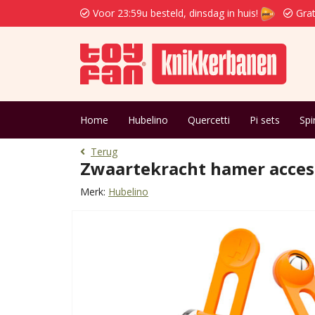
Voor 23:59u besteld, dinsdag in huis!
Grat
Home
Hubelino
Quercetti
Pi sets
Spi
Terug
Zwaartekracht hamer acces
Merk:
Hubelino