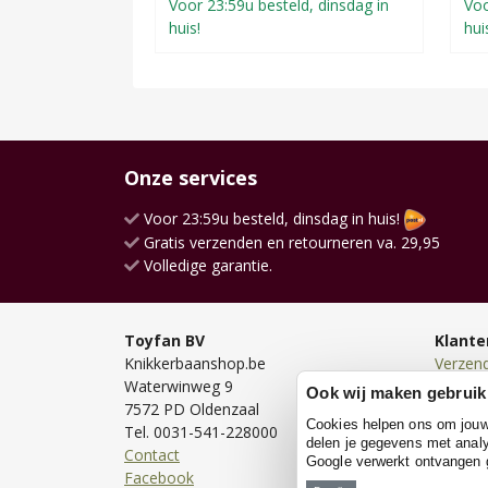
Voor 23:59u besteld, dinsdag in
Voo
huis!
hui
Onze services
Voor 23:59u besteld, dinsdag in huis!
Gratis verzenden en retourneren va. 29,95
Volledige garantie.
Toyfan BV
Klante
Knikkerbaanshop.be
Verzen
Waterwinweg 9
Bezorg
Ook wij maken gebruik
7572 PD Oldenzaal
Bestell
Cookies helpen ons om jouw e
Tel. 0031-541-228000
Betale
delen je gegevens met analy
Contact
Retour
Google verwerkt ontvangen
Facebook
Garanti