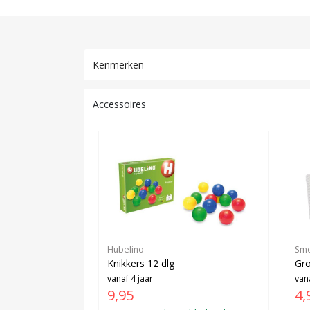
Kenmerken
Accessoires
Hubelino
Sm
Knikkers 12 dlg
Gro
vanaf 4 jaar
vana
9,95
4,