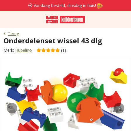
Vandaag besteld, dinsdag in huis!
Terug
Onderdelenset wissel 43 dlg
Merk:
Hubelino
(1)
‹
›