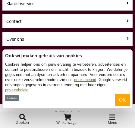
Klantenservice
Contact
Over ons
Toyfan BV
Ook wij maken gebruik van cookies
Knikkerbaanshop.be
Cookies helpen ons om jouw ervaring te verbeteren, advertenties en
Waterwinweg 9
content te personaliseren en inzicht in bezoek te krijgen. We delen je
7572 PD Oldenzaal
gegevens met analyse- en advertentiepartners. Voor verdere details
Tel. 0031-541-228000
over onze verzamelmethoden, zie ons
cookiebeleid
. Google verwerkt
Facebook
ontvangen gegevens in overeenstemming met haar eigen
privacybeleid
Instagram
Details
OK
© 2026 Toyfan BV
Algemene voorwaarden
Disclaimer
Privacy
Cookies
Zoeken
Winkelwagen
Menu